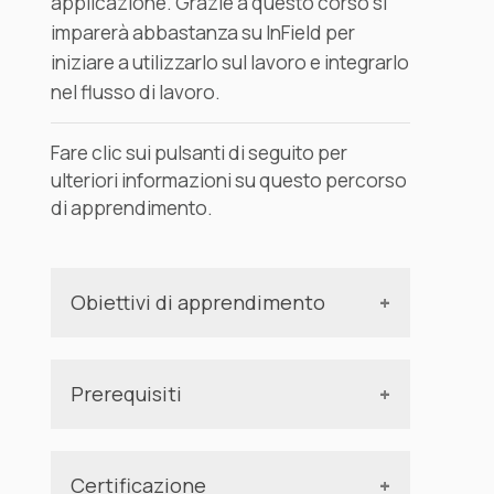
applicazione. Grazie a questo corso si
imparerà abbastanza su InField per
iniziare a utilizzarlo sul lavoro e integrarlo
nel flusso di lavoro.
Fare clic sui pulsanti di seguito per
ulteriori informazioni su questo percorso
di apprendimento.
Obiettivi di apprendimento
Approfondire la conoscenza delle
diverse funzionalità di Cognite InField.
Prerequisiti
Non esistono prerequisiti tecnici o di
conoscenza per questo percorso di
Certificazione