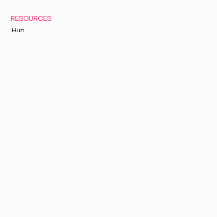
RESOURCES
Hub
Documentation
Support
Status Page
GETTING STARTED
Sign up to Cognite Academy
FAQ
About Us
Contact Us
OTHER
Terms and Conditions
Privacy policy
Sign up to our newsletter