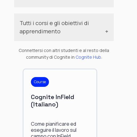
apprendimento.
Al completamento di tutti i corsi di
questo percorso, diventerà disponibile
Tutti i corsi e gli obiettivi di
la valutazione finale che consentirà di
apprendimento
ottenere il badge di riconoscimento di
InField su Cognite Hub.
Obiettivi di
Corso
Connettersi con altri studenti e al resto della
apprendimento
community di Cognite in
Cognite Hub
.
Come navigare
all'interno di Cognite
InField sui computer
Course
desktop e sui
dispositivi mobili.
Cognite InField
Come cercare i
(Italiano)
dati.
Come esplorare
le tendenze e
Come pianificare ed
visualizzare e
eseguire il lavoro sul
confrontare le serie
campo con InField.