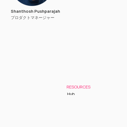
Shanthosh Pushparajah
プロダクトマネージャー
RESOURCES
Hub
Documentation
Support
Status Page