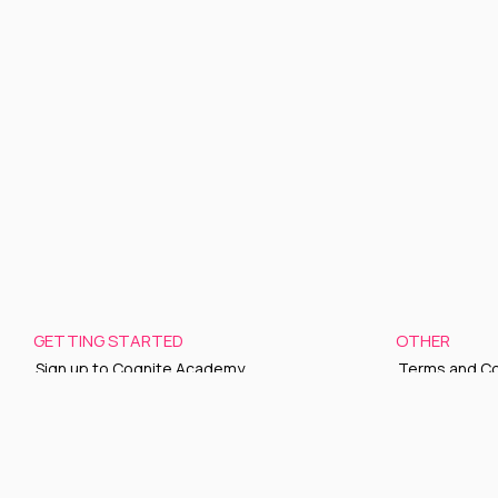
GETTING STARTED
OTHER
Sign up to Cognite Academy
Terms and Co
FAQ
Privacy policy
About Us
Sign up to ou
Contact Us